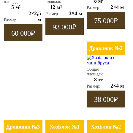
8 м²
площадь:
площадь:
5 м²
12 м²
2×4 м
Размер:
2×2,5
3×4 м
Размер:
м
75 000
₽
Размер:
93 000
₽
60 000
₽
Дровяник №2
Общая
площадь:
8 м²
2×4 м
Размер:
38 000
₽
Дровяник №3
ХозБлок №1
ХозБлок №2