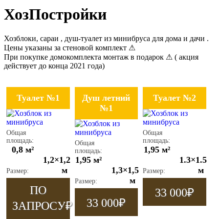
ХозПостройки
Хозблоки, сараи , душ-туалет из минибруса для дома и дачи .
Цены указаны за стеновой комплект ⚠
При покупке домокомплекта монтаж в подарок ⚠ ( акция
действует до конца 2021 года)
Туалет №1
Душ летний
Туалет №2
№1
Общая
Общая
площадь:
площадь:
Общая
0,8 м²
1,95 м²
площадь:
1,2×1,2
1,95 м²
1.3×1.5
м
1,3×1,5
м
Размер:
Размер:
м
Размер:
ПО
33 000
₽
33 000
₽
ЗАПРОСУ
₽