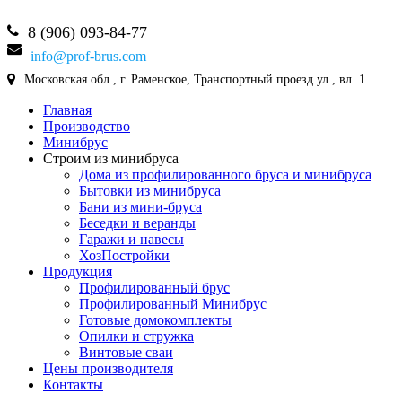
8 (906) 093-84-77
info@prof-brus.com
Московская обл., г. Раменское, Транспортный проезд ул., вл. 1
Главная
Производство
Минибрус
Строим из минибруса
Дома из профилированного бруса и минибруса
Бытовки из минибруса
Бани из мини-бруса
Беседки и веранды
Гаражи и навесы
ХозПостройки
Продукция
Профилированный брус
Профилированный Минибрус
Готовые домокомплекты
Опилки и стружка
Винтовые сваи
Цены производителя
Контакты