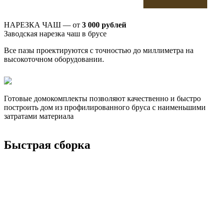
НАРЕЗКА ЧАШ — от
3 000 рублей
Заводская нарезка чаш в брусе
Все пазы проектируются с точностью до миллиметра на
высокоточном оборудовании.
Готовые домокомплекты позволяют качественно и быстро
построить дом из профилированного бруса с наименьшими
затратами материала
Быстрая сборка
Дома из двойного бруса
Беседка №9
ХозБлок №2
ХозБлок №1
Дровяник №3
Дровяник №2