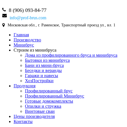
8 (906) 093-84-77
info@prof-brus.com
Московская обл., г. Раменское, Транспортный проезд ул., вл. 1
Главная
Производство
Минибрус
Строим из минибруса
Дома из профилированного бруса и минибруса
Бытовки из минибруса
Бани из мини-бруса
Беседки и веранды
Гаражи и навесы
ХозПостройки
Продукция
Профилированный брус
Профилированный Минибрус
Готовые домокомплекты
Опилки и стружка
Винтовые сваи
Цены производителя
Контакты