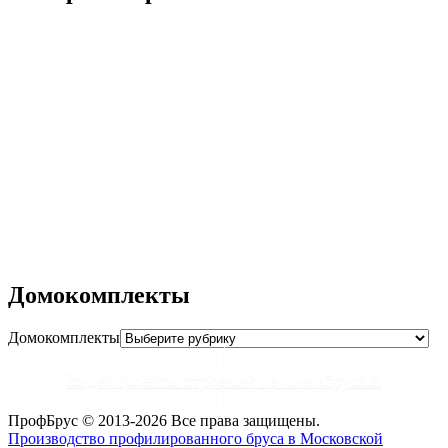
Дома из двойного бруса
Беседка №9
ХозБлок №3
ХозБлок №2
ХозБлок №1
Дровяник №3
Дровяник №2
Дровяник №1
Душ-Бытовка №1
Душ-Туалет №2
Домокомплекты
Домокомплекты
Видеопроекты строений из минибруса⚠
ПрофБрус © 2013-2026 Все права защищены.
Производство профилированного бруса в Московской