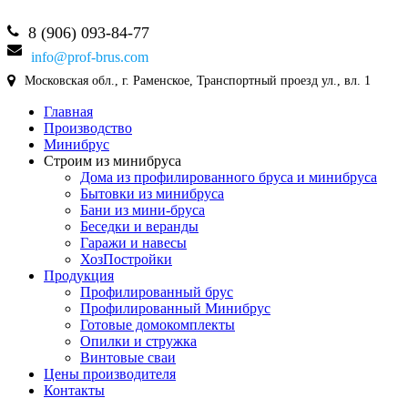
8 (906) 093-84-77
info@prof-brus.com
Московская обл., г. Раменское, Транспортный проезд ул., вл. 1
Главная
Производство
Минибрус
Строим из минибруса
Дома из профилированного бруса и минибруса
Бытовки из минибруса
Бани из мини-бруса
Беседки и веранды
Гаражи и навесы
ХозПостройки
Продукция
Профилированный брус
Профилированный Минибрус
Готовые домокомплекты
Опилки и стружка
Винтовые сваи
Цены производителя
Контакты