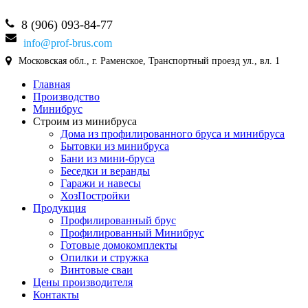
8 (906) 093-84-77
info@prof-brus.com
Московская обл., г. Раменское, Транспортный проезд ул., вл. 1
Главная
Производство
Минибрус
Строим из минибруса
Дома из профилированного бруса и минибруса
Бытовки из минибруса
Бани из мини-бруса
Беседки и веранды
Гаражи и навесы
ХозПостройки
Продукция
Профилированный брус
Профилированный Минибрус
Готовые домокомплекты
Опилки и стружка
Винтовые сваи
Цены производителя
Контакты