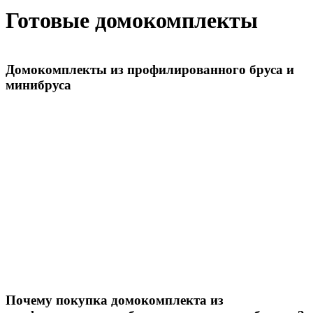
Готовые домокомплекты
Домокомплекты из профилированного бруса и
минибруса
Дома из двойного бруса
Беседка №9
ХозБлок №3
ХозБлок №2
ХозБлок №1
Дровяник №3
Дровяник №2
Дровяник №1
Душ-Бытовка №1
Душ-Туалет №2
Почему покупка домокомплекта из