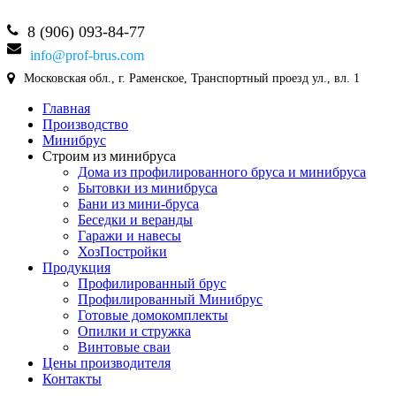
8 (906) 093-84-77
info@prof-brus.com
Московская обл., г. Раменское, Транспортный проезд ул., вл. 1
Главная
Производство
Минибрус
Строим из минибруса
Дома из профилированного бруса и минибруса
Бытовки из минибруса
Бани из мини-бруса
Беседки и веранды
Гаражи и навесы
ХозПостройки
Продукция
Профилированный брус
Профилированный Минибрус
Готовые домокомплекты
Опилки и стружка
Винтовые сваи
Цены производителя
Контакты