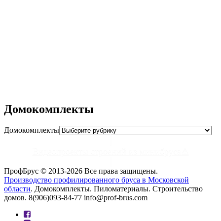
ХозБлок №2
ХозБлок №1
Дровяник №3
Дровяник №2
Дровяник №1
Душ-Бытовка №1
Душ-Туалет №2
Домокомплекты
Домокомплекты
Видеопроекты строений из минибруса⚠
ПрофБрус © 2013-2026 Все права защищены.
Производство профилированного бруса в Московской
области
. Домокомплекты. Пиломатериалы. Строительство
домов. 8(906)093-84-77 info@prof-brus.com