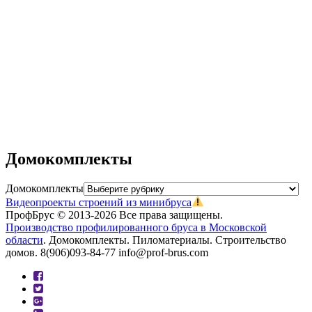
ХозБлок №2
ХозБлок №1
Дровяник №3
Дровяник №2
Дровяник №1
Душ-Бытовка №1
Душ-Туалет №2
Домокомплекты
Домокомплекты
Видеопроекты строений из минибруса
ПрофБрус © 2013-2026 Все права защищены.
Производство профилированного бруса в Московской
области
. Домокомплекты. Пиломатериалы. Строительство
домов. 8(906)093-84-77 info@prof-brus.com