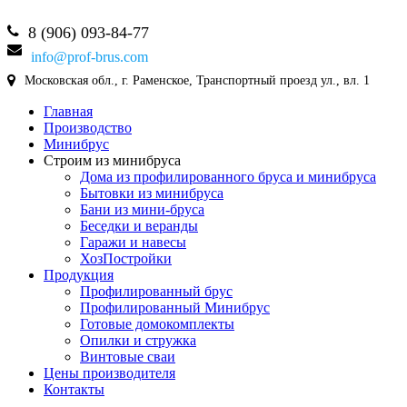
8 (906) 093-84-77
info@prof-brus.com
Московская обл., г. Раменское, Транспортный проезд ул., вл. 1
Главная
Производство
Минибрус
Строим из минибруса
Дома из профилированного бруса и минибруса
Бытовки из минибруса
Бани из мини-бруса
Беседки и веранды
Гаражи и навесы
ХозПостройки
Продукция
Профилированный брус
Профилированный Минибрус
Готовые домокомплекты
Опилки и стружка
Винтовые сваи
Цены производителя
Контакты