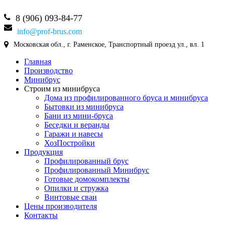
8 (906) 093-84-77
info@prof-brus.com
Московская обл., г. Раменское, Транспортный проезд ул., вл. 1
Главная
Производство
Минибрус
Строим из минибруса
Дома из профилированного бруса и минибруса
Бытовки из минибруса
Бани из мини-бруса
Беседки и веранды
Гаражи и навесы
ХозПостройки
Продукция
Профилированный брус
Профилированный Минибрус
Готовые домокомплекты
Опилки и стружка
Винтовые сваи
Цены производителя
Контакты