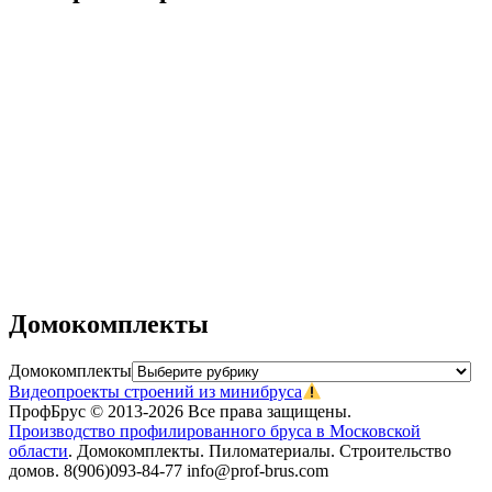
Дома из двойного бруса
Беседка №9
ХозБлок №3
ХозБлок №2
ХозБлок №1
Дровяник №3
Дровяник №2
Дровяник №1
Душ-Бытовка №1
Душ-Туалет №2
Домокомплекты
Домокомплекты
Видеопроекты строений из минибруса
ПрофБрус © 2013-2026 Все права защищены.
Производство профилированного бруса в Московской
области
. Домокомплекты. Пиломатериалы. Строительство
домов. 8(906)093-84-77 info@prof-brus.com